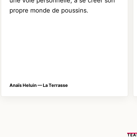
une voie personnelle, à se créer son
propre monde de poussins.
Anaïs Heluin
— La Terrasse
TEA