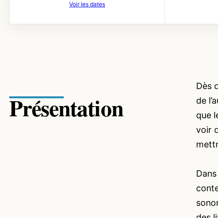
Voir les dates
Dès q
Présentation
de l’
que l
voir 
mettr
Dans 
conte
sonor
des l