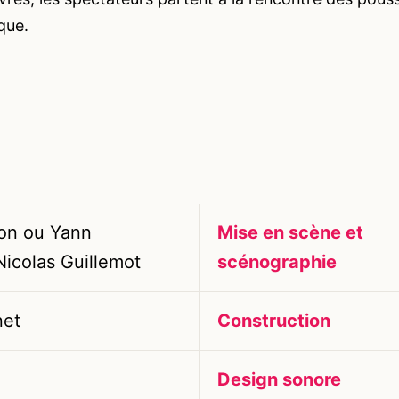
que.
on ou Yann
Mise en scène et
icolas Guillemot
scénographie
net
Construction
Design sonore