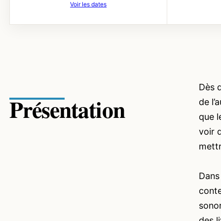
Voir les dates
Dès q
Présentation
de l’
que l
voir 
mettr
Dans 
conte
sonor
des l