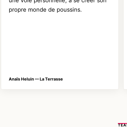
une voie personnelle, à se créer son
propre monde de poussins.
Anaïs Heluin
— La Terrasse
TEA