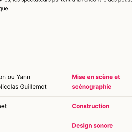
que.
on ou Yann
Mise en scène et
icolas Guillemot
scénographie
net
Construction
Design sonore