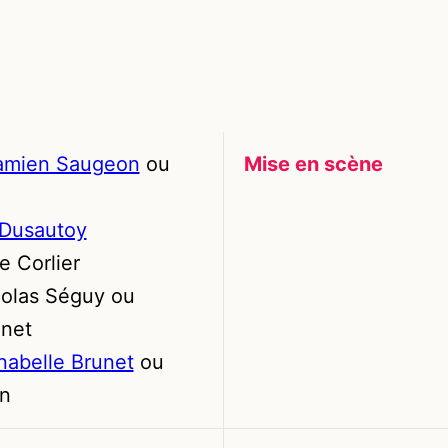
amien Saugeon
ou
Mise en scène
 Dusautoy
e Corlier
colas Séguy ou
inet
nabelle Brunet
ou
on