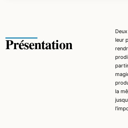
Deux 
Présentation
leur 
rendr
prodi
parti
magiq
produ
la mê
jusqu
l’imp