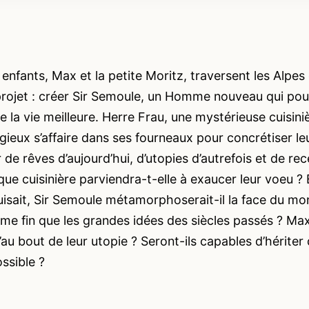
enfants, Max et la petite Moritz, traversent les Alpes 
projet : créer Sir Semoule, un Homme nouveau qui pour
e la vie meilleure. Herre Frau, une mystérieuse cuisin
gieux s’affaire dans ses fourneaux pour concrétiser l
r de rêves d’aujourd’hui, d’utopies d’autrefois et de re
ue cuisinière parviendra-t-elle à exaucer leur voeu ? E
isait, Sir Semoule métamorphoserait-il la face du mon
me fin que les grandes idées des siècles passés ? Max 
’au bout de leur utopie ? Seront-ils capables d’hériter
ossible ?