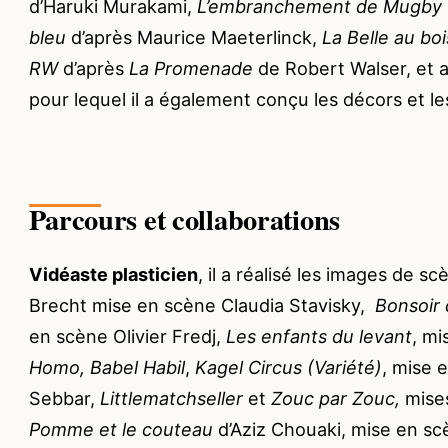
d’Haruki Murakami,
L’embranchement de Mugby
bleu
d’après Maurice Maeterlinck,
La Belle au bo
RW
d’après
La Promenade
de Robert Walser, et 
pour lequel il a également conçu les décors et l
Parcours et collaborations
Vidéaste plasticien
, il a réalisé les images de s
Brecht mise en scène Claudia Stavisky,
Bonsoir
en scène Olivier Fredj,
Les enfants du levant
, mi
Homo, Babel Habil
,
Kagel Circus (Variété)
, mise 
Sebbar,
Littlematchseller
et
Zouc par Zouc,
mises
Pomme et le couteau
d’Aziz Chouaki, mise en s