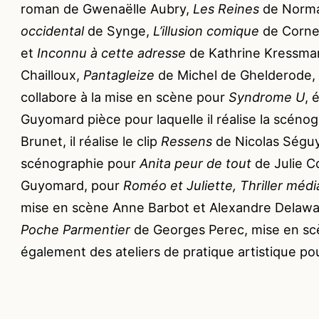
roman de Gwenaëlle Aubry,
Les Reines
de Norm
occidental
de Synge,
L’illusion comique
de Cornei
et
Inconnu à cette adresse
de Kathrine Kressman
Chailloux,
Pantagleize
de Michel de Ghelderode, m
collabore à la mise en scène pour
Syndrome U
, 
Guyomard pièce pour laquelle il réalise la scéno
Brunet, il réalise le clip
Ressens
de Nicolas Séguy 
scénographie pour
Anita peur de tout
de Julie C
Guyomard, pour
Roméo et Juliette, Thriller méd
mise en scène Anne Barbot et Alexandre Delawar
Poche Parmentier
de Georges Perec, mise en scè
également des ateliers de pratique artistique po