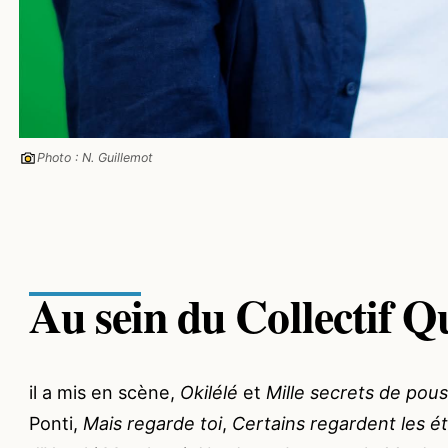
Photo : N. Guillemot
Au sein du Collectif Q
il a mis en scène,
Okilélé
et
Mille secrets de pous
Ponti,
Mais regarde toi
,
Certains regardent les ét