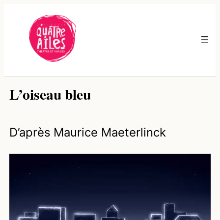
Aller
au
contenu
L’oiseau bleu
D’après Maurice Maeterlinck