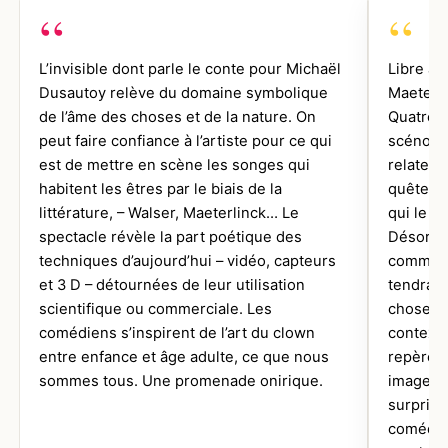
L’invisible dont parle le conte pour Michaël
Libre ad
Dusautoy relève du domaine symbolique
Maeterli
de l’âme des choses et de la nature. On
Quatre A
peut faire confiance à l’artiste pour ce qui
scénogr
est de mettre en scène les songes qui
relate l
habitent les êtres par le biais de la
quête d’
littérature, – Walser, Maeterlinck… Le
qui le c
spectacle révèle la part poétique des
Désormai
techniques d’aujourd’hui – vidéo, capteurs
comme u
et 3 D – détournées de leur utilisation
tendrait
scientifique ou commerciale. Les
choses e
comédiens s’inspirent de l’art du clown
contexte
entre enfance et âge adulte, ce que nous
repères 
sommes tous. Une promenade onirique.
images v
surprise
comédien