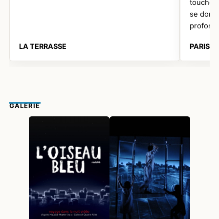
touchera
se donne
profond
LA TERRASSE
PARISC
GALERIE